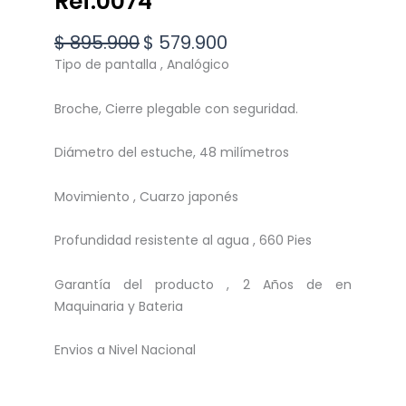
Ref.0074
Original
Current
$
895.900
$
579.900
price
price
Tipo de pantalla , Analógico
was:
is:
$ 895.900.
$ 579.900.
Broche, Cierre plegable con seguridad.
Diámetro del estuche, 48 milímetros
Movimiento , Cuarzo japonés
Profundidad resistente al agua , 660 Pies
Garantía del producto , 2 Años de en
Maquinaria y Bateria
Envios a Nivel Nacional