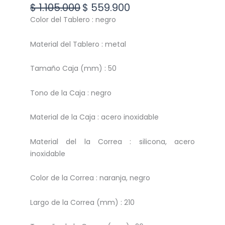
Original
Current
$
1.105.000
$
559.900
price
price
Color del Tablero : negro
was:
is:
$ 1.105.000.
$ 559.900.
Material del Tablero : metal
Tamaño Caja (mm) : 50
Tono de la Caja : negro
Material de la Caja : acero inoxidable
Material del la Correa : silicona, acero
inoxidable
Color de la Correa : naranja, negro
Largo de la Correa (mm) : 210