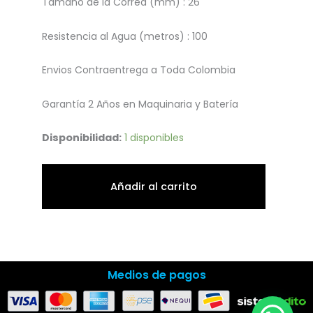
Tamaño de la Correa (mm) : 26
Resistencia al Agua (metros) : 100
Envios Contraentrega a Toda Colombia
Garantía 2 Años en Maquinaria y Batería
Reloj
Disponibilidad:
1 disponibles
Invicta
Bolt
Añadir al carrito
Hombre
Naranja
Ref.43760
cantidad
Medios de pagos